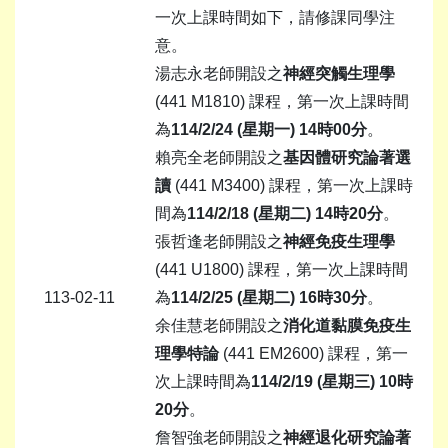
一次上課時間如下，請修課同學注
意。
湯志永老師開設之
神經突觸生理學
(441 M1810) 課程，第一次上課時間
為
114/2/24 (
星期一
) 14
時
00
分
。
賴亮全老師開設之
基因體研究論著選
讀
(441 M3400) 課程，第一次上課時
間為
114/2/18 (
星期二
) 14
時
2
0
分
。
張哲逢老師開設之
神經免疫生理學
(441 U1800) 課程，第一次上課時間
113-02-11
為
114/2/25 (
星期二
) 16
時
3
0
分
。
余佳慧老師開設之
消化
道黏膜免疫生
理學特論
(441 EM2600) 課程，第一
次上課時間為
114/2/19 (
星期三
) 10
時
20
分
。
詹智強老師開設之
神經退化研究論著