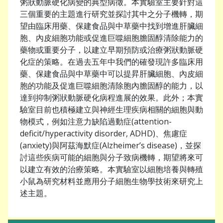
粥狀動脈硬化病變的典型病徵。本實驗室主要針對這
三個重要的主題進行研究並探討其中之分子機轉，期
望由臨床用藥、保建食品與中草藥中找到增進肝臟細
胞、內皮細胞功能或促進巨噬細胞膽固醇清除能力的
藥物或重要分子，以建立早期預防或治療粥狀動脈硬
化症的策略。在過去五年中我們的確發現許多臨床用
藥、保建食品與中草藥中可以提昇肝臟細胞、內皮細
胞的功能及促進巨噬細胞清除胞內膽固醇的能力，以
達到抑制粥狀動脈硬化病程進展的效果。此外；本實
驗室目前也積極建立與神經生理疾病相關的細胞與動
物模式，例如注意力缺陷過動症(attention-
deficit/hyperactivity disorder, ADHD)、焦慮症
(anxiety)與阿茲海默症(Alzheimer’s disease)，並探
討這些疾病可能的細胞與分子致病機轉，期望將來可
以建立有效的治療策略。本實驗室以細胞培養與轉殖
小鼠為研究材料並應用分子細胞生物學技術來研究上
述主題。