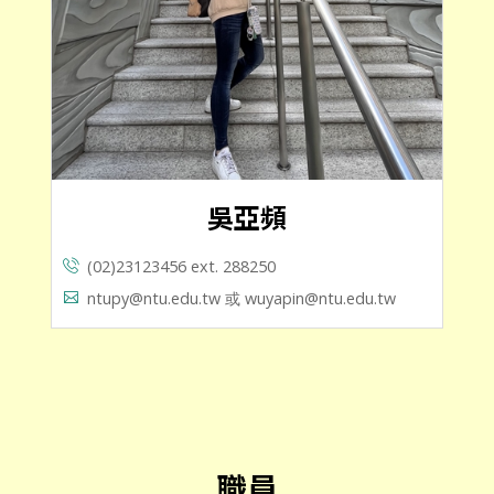
吳亞頻
(02)23123456 ext. 288250
ntupy@ntu.edu.tw 或 wuyapin@ntu.edu.tw
職員