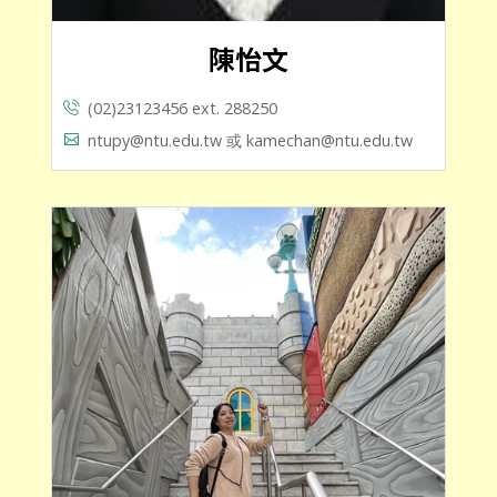
陳怡文
(02)23123456 ext. 288250
ntupy@ntu.edu.tw 或 kamechan@ntu.edu.tw