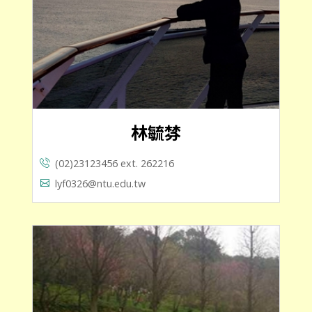
林毓棼
(02)23123456 ext. 262216
lyf0326@ntu.edu.tw