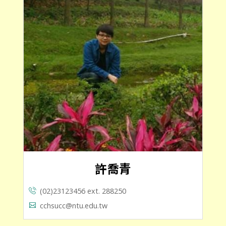
許喬青
(02)23123456 ext. 288250
cchsucc@ntu.edu.tw