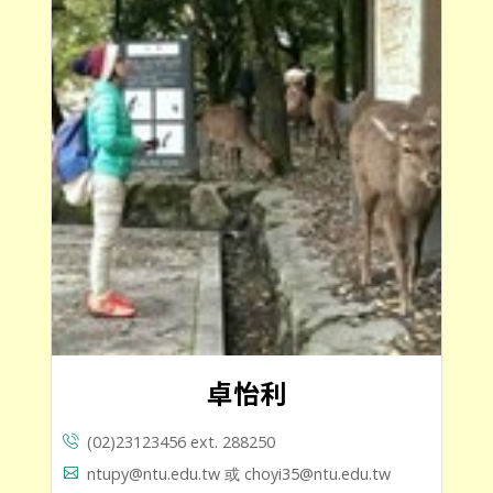
卓怡利
(02)23123456 ext. 288250
ntupy@ntu.edu.tw 或 choyi35@ntu.edu.tw