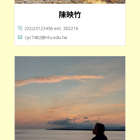
陳映竹
(02)23123456 ext. 262216
cyc7482@ntu.edu.tw