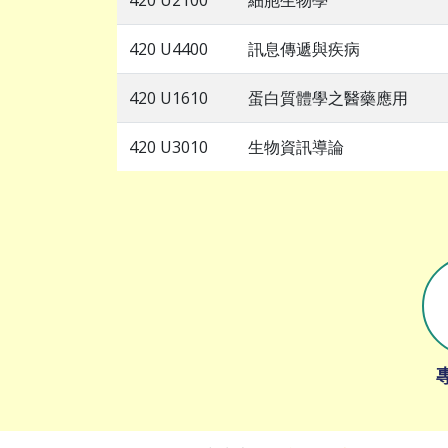
420 U2100
細胞生物學
420 U4400
訊息傳遞與疾病
420 U1610
蛋白質體學之醫藥應用
420 U3010
生物資訊導論